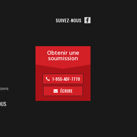
SUIVEZ-NOUS
Obtenir une
soumission
1-855-ADF-7770
tions
ÉCRIRE
OUS