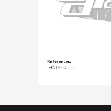
Réferences:
IFKVTA28OHL,