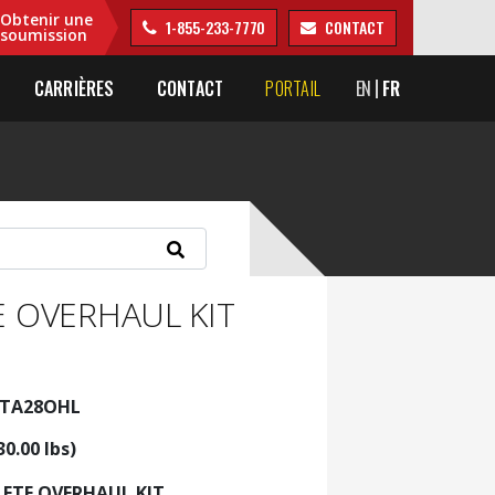
Obtenir une
1-855-233-7770
CONTACT
soumission
CARRIÈRES
CONTACT
PORTAIL
EN
FR
 OVERHAUL KIT
VTA28OHL
30.00 lbs)
ETE OVERHAUL KIT