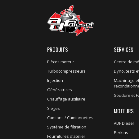
PRODUITS
SERVICES
Pièces moteur
Centre de m
Turbocompresseurs
Dyno, tests et
Injection
Machinage e
recondition
Génératrices
Soudure et F
Chauffage auxiliaire
Sièges
MOTEURS
Camions / Camionnettes
ADF Diesel
Système de filtration
Perkins
Fournitures d'atelier