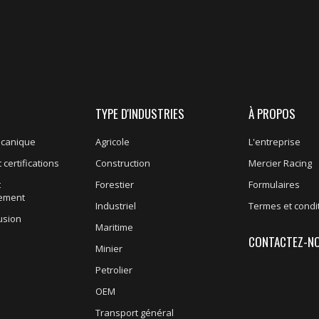
TYPE D'INDUSTRIES
À PROPOS
écanique
Agricole
L'entreprise
 certifications
Construction
Mercier Racing
t
Forestier
Formulaires
nement
Industriel
Termes et condi
usion
Maritime
CONTACTEZ-N
Minier
Petrolier
OEM
Transport général