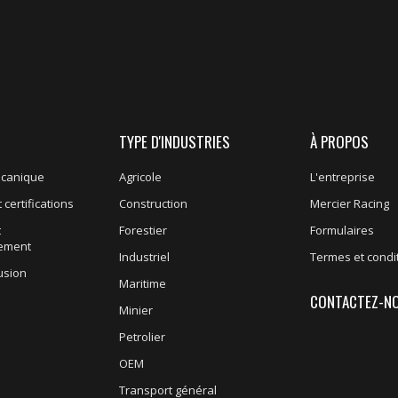
TYPE D'INDUSTRIES
À PROPOS
écanique
Agricole
L'entreprise
 certifications
Construction
Mercier Racing
t
Forestier
Formulaires
nement
Industriel
Termes et condi
usion
Maritime
CONTACTEZ-N
Minier
Petrolier
OEM
Transport général