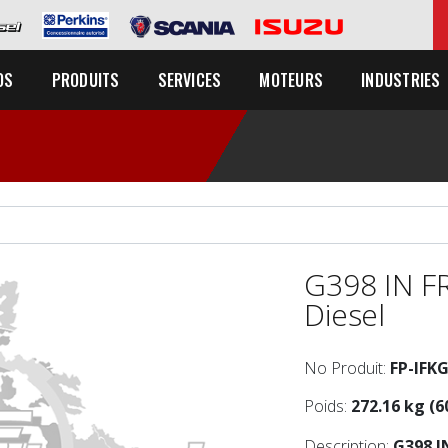
OS
PRODUITS
SERVICES
MOTEURS
INDUSTRIES
G398 IN F
Diesel
No Produit:
FP-IFK
Poids:
272.16 kg (6
Description:
G398 I