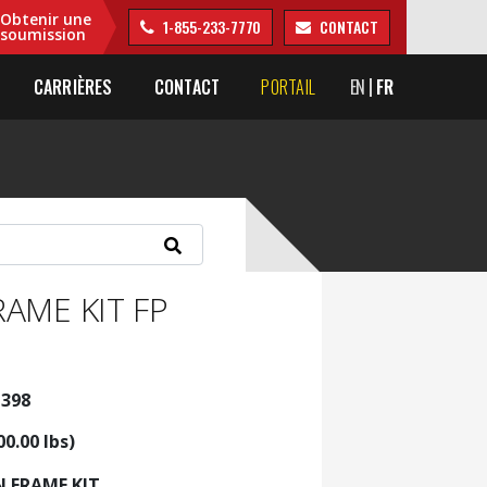
Obtenir une
1-855-233-7770
CONTACT
soumission
CARRIÈRES
CONTACT
PORTAIL
EN
FR
RAME KIT FP
G398
00.00 lbs)
N FRAME KIT