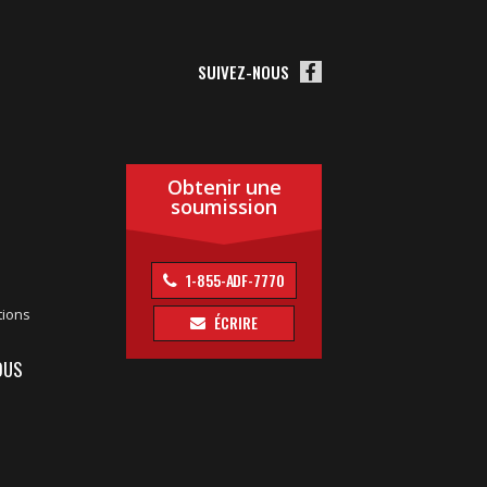
SUIVEZ-NOUS
Obtenir une
soumission
1-855-ADF-7770
tions
ÉCRIRE
OUS