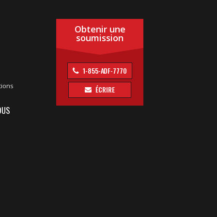
Obtenir une
soumission
1-855-ADF-7770
tions
ÉCRIRE
OUS