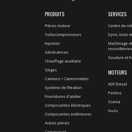
PRODUITS
SERVICES
Pièces moteur
Centre de m
Turbocompresseurs
Dyno, tests et
Injection
Machinage e
recondition
Génératrices
Soudure et F
Chauffage auxiliaire
Sièges
MOTEURS
Camions / Camionnettes
ADF Diesel
Système de filtration
Perkins
Fournitures d'atelier
Scania
Composantes électriques
Isuzu
Composantes extérieures
Autres pièces
Convoyeurs