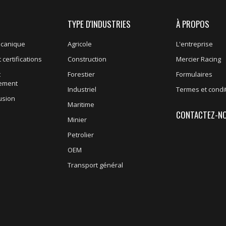
TYPE D'INDUSTRIES
À PROPOS
écanique
Agricole
L'entreprise
 certifications
Construction
Mercier Racing
t
Forestier
Formulaires
nement
Industriel
Termes et condi
usion
Maritime
CONTACTEZ-N
Minier
Petrolier
OEM
Transport général