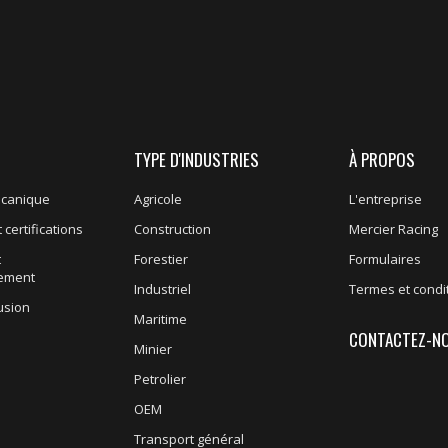
TYPE D'INDUSTRIES
À PROPOS
écanique
Agricole
L'entreprise
 certifications
Construction
Mercier Racing
t
Forestier
Formulaires
nement
Industriel
Termes et condi
usion
Maritime
CONTACTEZ-N
Minier
Petrolier
OEM
Transport général