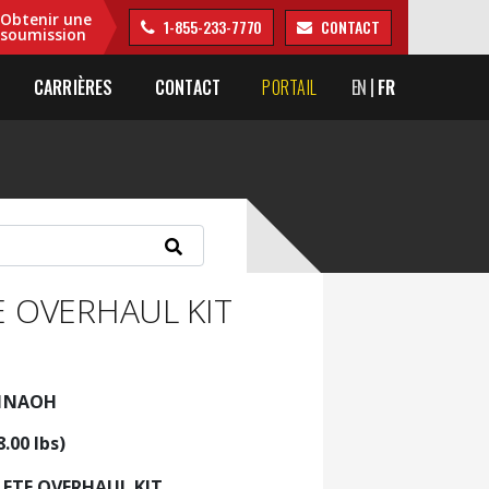
Obtenir une
1-855-233-7770
CONTACT
soumission
CARRIÈRES
CONTACT
PORTAIL
EN
FR
 OVERHAUL KIT
71NAOH
8.00 lbs)
ETE OVERHAUL KIT