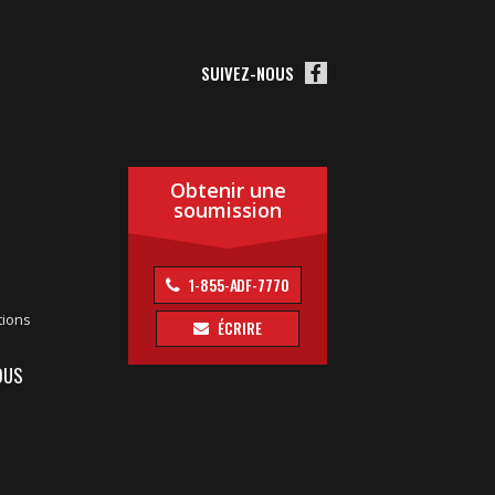
SUIVEZ-NOUS
Obtenir une
soumission
1-855-ADF-7770
tions
ÉCRIRE
OUS