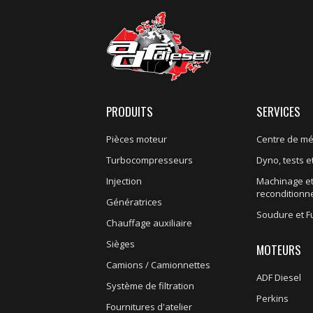
PRODUITS
SERVICES
Pièces moteur
Centre de m
Turbocompresseurs
Dyno, tests et
Injection
Machinage e
recondition
Génératrices
Soudure et F
Chauffage auxiliaire
Sièges
MOTEURS
Camions / Camionnettes
ADF Diesel
Système de filtration
Perkins
Fournitures d'atelier