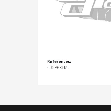
Réferences:
6B59PREM,