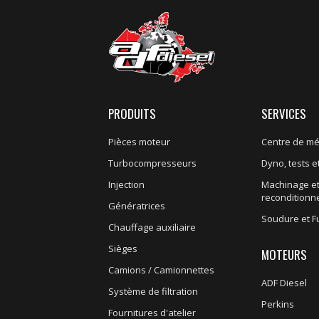
PRODUITS
SERVICES
Pièces moteur
Centre de m
Turbocompresseurs
Dyno, tests et
Injection
Machinage e
recondition
Génératrices
Soudure et F
Chauffage auxiliaire
Sièges
MOTEURS
Camions / Camionnettes
ADF Diesel
Système de filtration
Perkins
Fournitures d'atelier