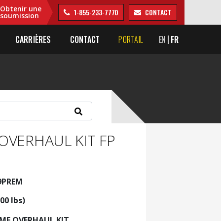
Obtenir une
1-855-233-7770
CONTACT
soumission
CARRIÈRES
CONTACT
PORTAIL
EN
FR
OVERHAUL KIT FP
9PREM
00 lbs)
AME OVERHAUL KIT