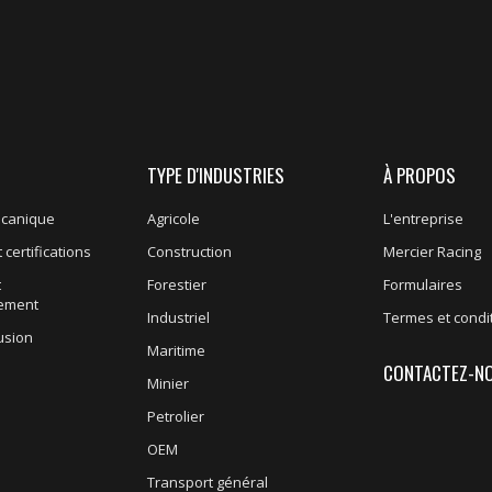
TYPE D'INDUSTRIES
À PROPOS
écanique
Agricole
L'entreprise
 certifications
Construction
Mercier Racing
t
Forestier
Formulaires
nement
Industriel
Termes et condi
usion
Maritime
CONTACTEZ-N
Minier
Petrolier
OEM
Transport général