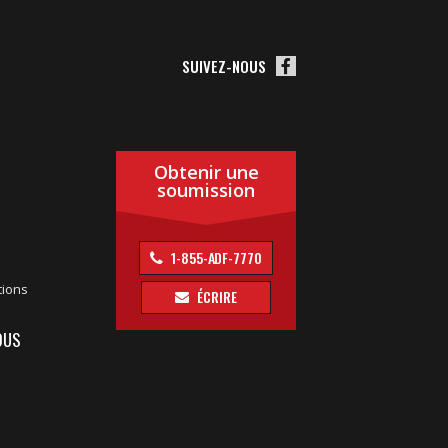
SUIVEZ-NOUS
Obtenir une
soumission
1-855-ADF-7770
tions
ÉCRIRE
OUS