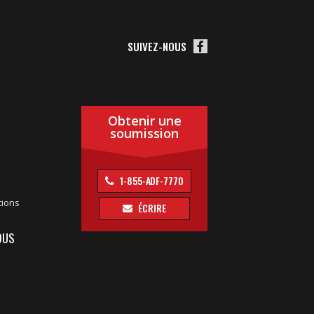
SUIVEZ-NOUS
Obtenir une
soumission
1-855-ADF-7770
tions
ÉCRIRE
OUS