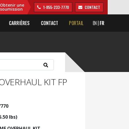
Obtenir une
1-855-233-7770
CONTACT
soumission
CARRIÈRES
CONTACT
PORTAIL
EN
FR
OVERHAUL KIT FP
7770
5.50 lbs)
AME OVERHAUL KIT