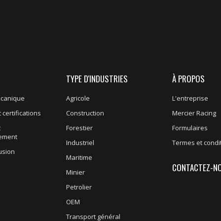
TYPE D'INDUSTRIES
À PROPOS
écanique
Agricole
L'entreprise
 certifications
Construction
Mercier Racing
t
Forestier
Formulaires
nement
Industriel
Termes et condi
usion
Maritime
CONTACTEZ-N
Minier
Petrolier
OEM
Transport général