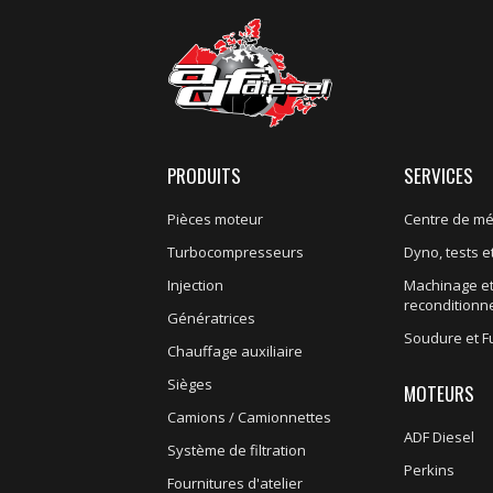
PRODUITS
SERVICES
Pièces moteur
Centre de m
Turbocompresseurs
Dyno, tests et
Injection
Machinage e
recondition
Génératrices
Soudure et F
Chauffage auxiliaire
Sièges
MOTEURS
Camions / Camionnettes
ADF Diesel
Système de filtration
Perkins
Fournitures d'atelier