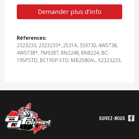
Demander plus d'info
Réferences:
2323233, 2323233*, 2531A, 3S9730, 4W5738,
4W5738*, 7M9287, 8N2248, 8N8224, BC-
195PSTD, BC195P-STD, MB2580AL, X2323233,
SUIVEZ-NOUS