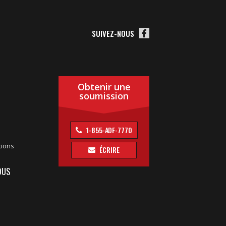
SUIVEZ-NOUS
Obtenir une
soumission
1-855-ADF-7770
tions
ÉCRIRE
OUS