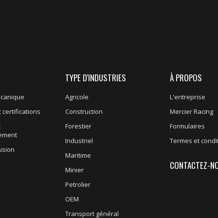
TYPE D'INDUSTRIES
À PROPOS
écanique
Agricole
L'entreprise
 certifications
Construction
Mercier Racing
t
Forestier
Formulaires
nement
Industriel
Termes et condi
usion
Maritime
CONTACTEZ-N
Minier
Petrolier
OEM
Transport général