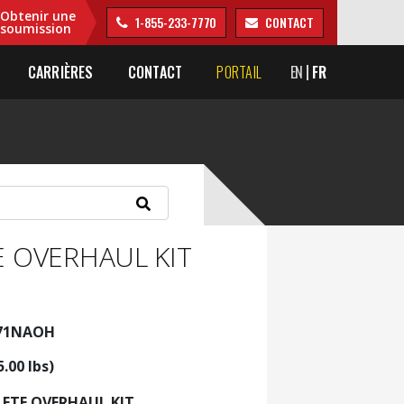
Obtenir une
1-855-233-7770
CONTACT
soumission
CARRIÈRES
CONTACT
PORTAIL
EN
FR
 OVERHAUL KIT
V71NAOH
5.00 lbs)
ETE OVERHAUL KIT