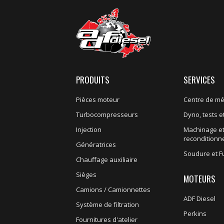
PRODUITS
SERVICES
Pièces moteur
Centre de m
Turbocompresseurs
Dyno, tests et
Injection
Machinage e
recondition
Génératrices
Soudure et F
Chauffage auxiliaire
Sièges
MOTEURS
Camions / Camionnettes
ADF Diesel
Système de filtration
Perkins
Fournitures d'atelier