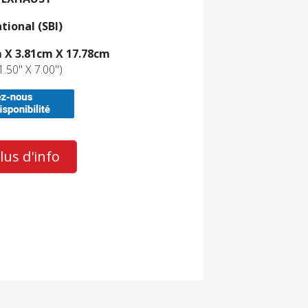
tional (SBI)
 X 3.81cm X 17.78cm
1.50'' X 7.00'')
us d'info