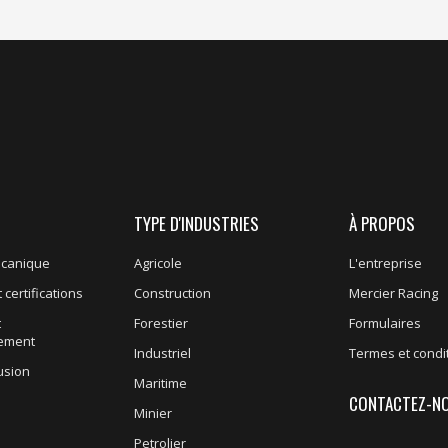
TYPE D'INDUSTRIES
À PROPOS
écanique
Agricole
L'entreprise
 certifications
Construction
Mercier Racing
t
Forestier
Formulaires
nement
Industriel
Termes et condi
usion
Maritime
CONTACTEZ-N
Minier
Petrolier