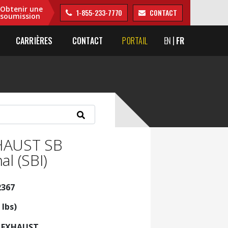
Obtenir une
1-855-233-7770
CONTACT
soumission
CARRIÈRES
CONTACT
PORTAIL
EN
FR
HAUST SB
al (SBI)
2367
 lbs)
, EXHAUST