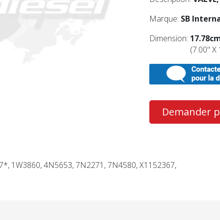
Marque:
SB Interna
Dimension:
17.78cm
(7.00'' X 
Demander pl
7*, 1W3860, 4N5653, 7N2271, 7N4580, X1152367,